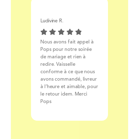
Ludivine R.
Aurélie 
Prix
Nous avons fait appel à
Livrais
ocess
Pops pour notre soirée
produit
ait et
de mariage et rien à
très bo
nt
redire. Vaisselle
louer de
rsonnel
conforme à ce que nous
avons commandé, livreur
à l’heure et aimable, pour
le retour idem. Merci
Pops