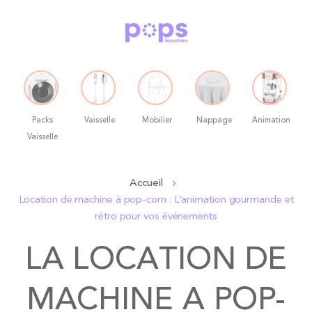
Packs
Vaisselle
Mobilier
Nappage
Animation
Vaisselle
Allez
Accueil
au
Location de machine à pop-corn : L’animation gourmande et
contenu
rétro pour vos événements
LA LOCATION DE
MACHINE A POP-