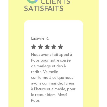
CLIENTS
SATISFAITS
Ludivine R.
Aurélie 
Prix
Nous avons fait appel à
Livrais
ocess
Pops pour notre soirée
produit
ait et
de mariage et rien à
très bo
nt
redire. Vaisselle
louer de
rsonnel
conforme à ce que nous
avons commandé, livreur
à l’heure et aimable, pour
le retour idem. Merci
Pops