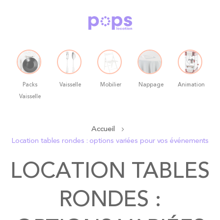
Packs
Vaisselle
Mobilier
Nappage
Animation
Vaisselle
Allez
Accueil
au
Location tables rondes : options variées pour vos événements
contenu
LOCATION TABLES
RONDES :