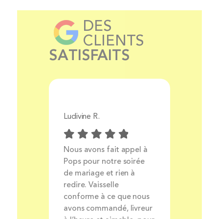
DES
CLIENTS
SATISFAITS
Ludivine R.
Aurélie 
Prix
Nous avons fait appel à
Livrais
ocess
Pops pour notre soirée
produit
ait et
de mariage et rien à
très bo
nt
redire. Vaisselle
louer de
rsonnel
conforme à ce que nous
avons commandé, livreur