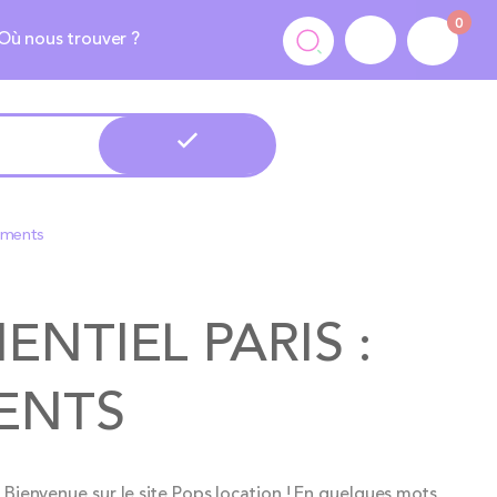
0
Où nous trouver ?
ements
TIEL PARIS :
ENTS
Bienvenue sur le site Pops location ! En quelques mots,