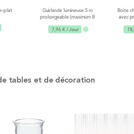
e-plat
Guirlande lumineuse 5 m
Boite 
prolongeable (maximum 8
avec p
guirlandes)
7,96 €
/ Jour
18,
Ajouter
Ajouter
de tables et de décoration