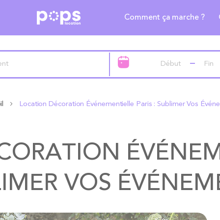
Comment ça marche ?
il
Location Décoration Événementielle Paris : Sublimer Vos Évén
CORATION ÉVÉNEMEN
LIMER VOS ÉVÉNEM