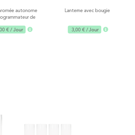
chromée autonome
Lanterne avec bougie
rogrammateur de
couleurs
00 €
/ Jour
3,00 €
/ Jour
Ajouter
Ajouter