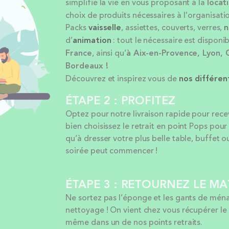
simplifie la vie en vous proposant à la
locat
choix de produits nécessaires à l'organisatio
Packs
vaisselle
, assiettes, couverts, verres,
n
d’
animation
: tout le nécessaire est disponib
France
, ainsi qu’
à Aix-en-Provence, Lyon, 
Bordeaux !
Découvrez et inspirez vous de
nos différe
ÉTAPE 2 : PROFITEZ
Optez pour notre livraison rapide pour rece
bien choisissez le retrait en point Pops po
qu’à dresser votre plus belle table, buffet o
soirée peut commencer !
ÉTAPE 3 : RETOURNEZ LE MA
Ne sortez pas l’éponge et les gants de ména
nettoyage ! On vient chez vous récupérer le
même dans un de nos points retraits.