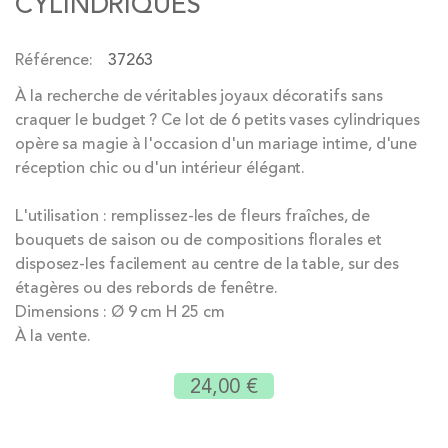
CYLINDRIQUES
of
the
Référence
37263
images
gallery
À la recherche de véritables joyaux décoratifs sans
craquer le budget ? Ce lot de 6 petits vases cylindriques
opère sa magie à l'occasion d'un mariage intime, d'une
réception chic ou d'un intérieur élégant.
L'utilisation : remplissez-les de fleurs fraîches, de
bouquets de saison ou de compositions florales et
disposez-les facilement au centre de la table, sur des
étagères ou des rebords de fenêtre.
Dimensions : Ø 9 cm H 25 cm
À la vente.
24,00 €