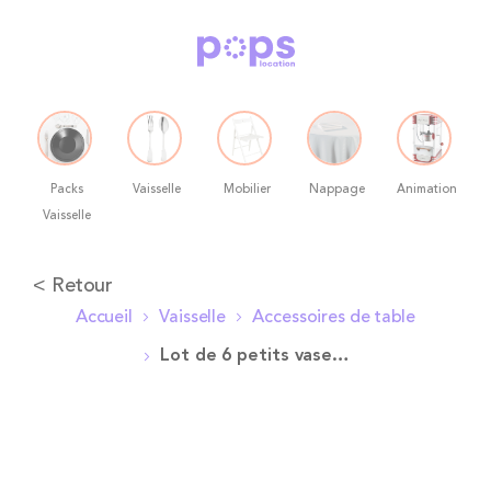
Packs
Vaisselle
Mobilier
Nappage
Animation
Vaisselle
Allez
< Retour
au
Accueil
Vaisselle
Accessoires de table
contenu
Lot de 6 petits vases cylindriques
Skip
to
the
end