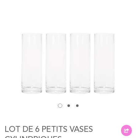
of
the
images
gallery
Skip
to
LOT DE 6 PETITS VASES
the
beginning