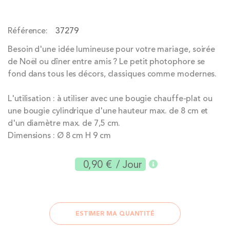
of
the
Référence
37279
images
gallery
Besoin d'une idée lumineuse pour votre mariage, soirée
de Noël ou dîner entre amis ? Le petit photophore se
fond dans tous les décors, classiques comme modernes.
L'utilisation : à utiliser avec une bougie chauffe-plat ou
une bougie cylindrique d'une hauteur max. de 8 cm et
d'un diamètre max. de 7,5 cm.
Dimensions : Ø 8 cm H 9 cm
0,90 €
/ Jour
ESTIMER MA QUANTITÉ