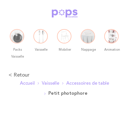
Packs
Vaisselle
Mobilier
Nappage
Animation
Vaisselle
Allez
< Retour
au
Accueil
Vaisselle
Accessoires de table
contenu
Petit photophore
Skip
to
the
end