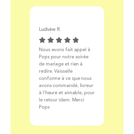
Ludivine R.
Aurélie 
Prix
Nous avons fait appel à
Livrais
ocess
Pops pour notre soirée
produit
ait et
de mariage et rien à
très bo
nt
redire. Vaisselle
louer de
rsonnel
conforme à ce que nous
avons commandé, livreur
à l’heure et aimable, pour
le retour idem. Merci
Pops