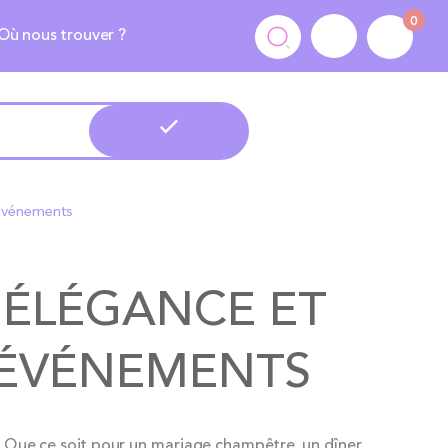
0
Où nous trouver ?
s événements
: ÉLÉGANCE ET
 ÉVÉNEMENTS
Que ce soit pour un mariage champêtre, un dîner