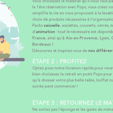
Vous choisissez le matériel qu’il vous faut p
la 1ère réservation avec Pops, vous créez v
simplifie la vie en vous proposant à la
locat
choix de produits nécessaires à l'organisatio
Packs
vaisselle
, assiettes, couverts, verres,
n
d’
animation
: tout le nécessaire est disponib
France
, ainsi qu’
à Aix-en-Provence, Lyon, 
Bordeaux !
Découvrez et inspirez vous de
nos différe
ÉTAPE 2 : PROFITEZ
Optez pour notre livraison rapide pour rece
bien choisissez le retrait en point Pops po
qu’à dresser votre plus belle table, buffet o
soirée peut commencer !
ÉTAPE 3 : RETOURNEZ LE MA
Ne sortez pas l’éponge et les gants de ména