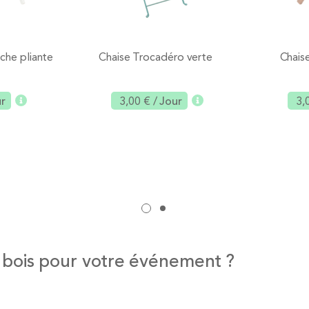
che pliante
Chaise Trocadéro verte
Chaise
ur
3,00 €
/ Jour
3,
Ajouter
Ajouter
bois pour votre événement ?