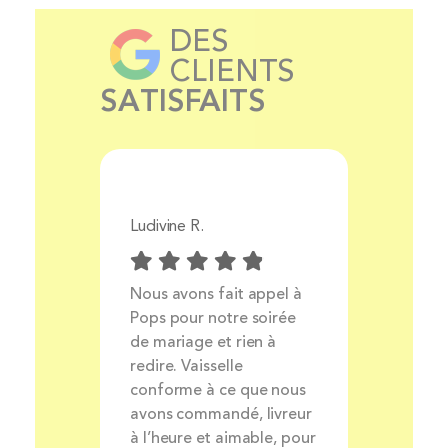
DES
CLIENTS
SATISFAITS
Ludivine R.
Aurélie 
Prix
Nous avons fait appel à
Livrais
ocess
Pops pour notre soirée
produit
ait et
de mariage et rien à
très bo
nt
redire. Vaisselle
louer de
rsonnel
conforme à ce que nous
avons commandé, livreur
à l’heure et aimable, pour