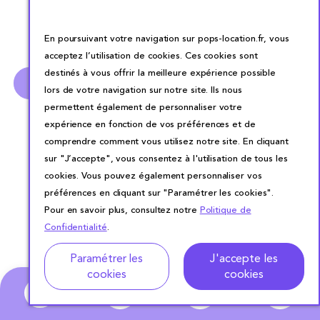
TARIF LOCATION VAISSELLE
En poursuivant votre navigation sur pops-location.fr, vous
LOCATION TABLE ET CHAISE PARIS
acceptez l’utilisation de cookies. Ces cookies sont
destinés à vous offrir la meilleure expérience possible
LOCATION MATÉRIEL ÉVÈNEMENTIEL PARIS
lors de votre navigation sur notre site. Ils nous
permettent également de personnaliser votre
expérience en fonction de vos préférences et de
comprendre comment vous utilisez notre site. En cliquant
sur "J’accepte", vous consentez à l'utilisation de tous les
cookies. Vous pouvez également personnaliser vos
préférences en cliquant sur "Paramétrer les cookies".
Pour en savoir plus, consultez notre
Politique de
Confidentialité
.
Adresse
Dates de location
Paramétrer les
J'accepte les
cookies
cookies
0