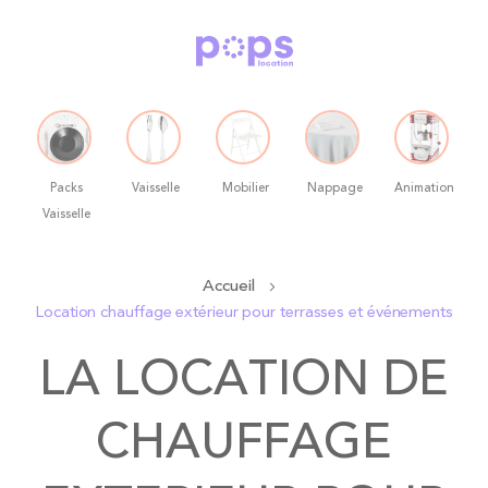
Packs
Vaisselle
Mobilier
Nappage
Animation
Vaisselle
Allez
Accueil
au
Location chauffage extérieur pour terrasses et événements
contenu
LA LOCATION DE
CHAUFFAGE