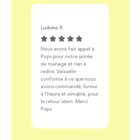
Ludivine R.
Aurélie 
Prix
Nous avons fait appel à
Livrais
ocess
Pops pour notre soirée
produit
ait et
de mariage et rien à
très bo
nt
redire. Vaisselle
louer de
rsonnel
conforme à ce que nous
avons commandé, livreur
à l’heure et aimable, pour
le retour idem. Merci
Pops