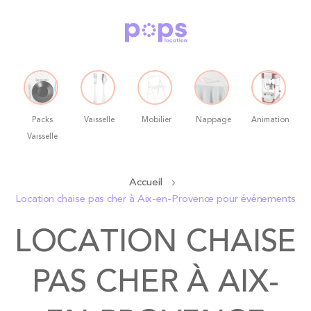
Packs
Vaisselle
Mobilier
Nappage
Animation
Vaisselle
Allez
Accueil
au
Location chaise pas cher à Aix-en-Provence pour événements
contenu
LOCATION CHAISE
PAS CHER À AIX-