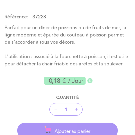
of
the
Référence
37223
images
gallery
Parfait pour un dîner de poissons ou de fruits de mer, la
ligne moderne et épurée du couteau à poisson permet
de s'accorder à tous vos décors.
L'utilisation : associé à la fourchette à poisson, il est utile
pour détacher la chair friable des arêtes et la soulever.
0,18 €
/ Jour
QUANTITÉ
Ajouter au panier