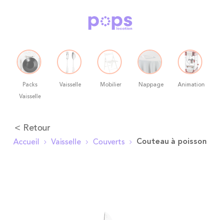
Packs
Vaisselle
Mobilier
Nappage
Animation
Vaisselle
Allez
< Retour
au
Couteau à poisson
Accueil
Vaisselle
Couverts
contenu
Skip
to
the
end
of