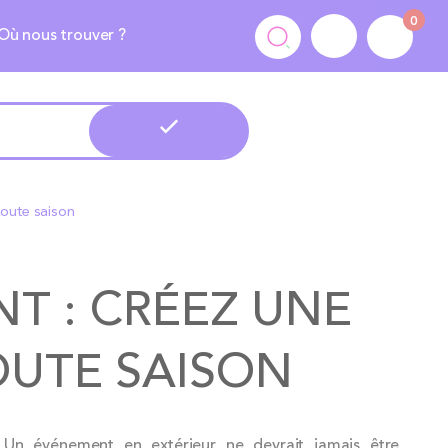
0
Où nous trouver ?
toute saison
T : CRÉEZ UNE
OUTE SAISON
Un événement en extérieur ne devrait jamais être