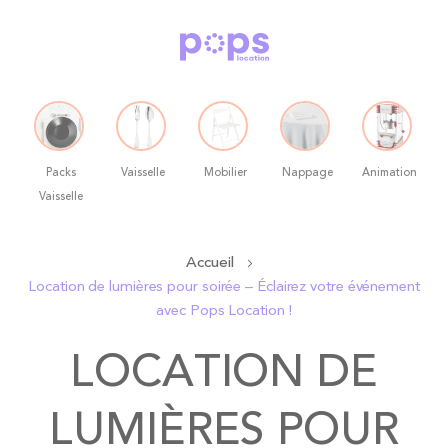
Packs
Vaisselle
Mobilier
Nappage
Animation
Vaisselle
Allez
Accueil
au
Location de lumières pour soirée – Éclairez votre événement
contenu
avec Pops Location !
LOCATION DE
LUMIÈRES POUR