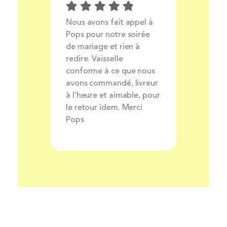
Prix
Nous avons fait appel à
Livrais
ocess
Pops pour notre soirée
produit
ait et
de mariage et rien à
très bo
nt
redire. Vaisselle
louer de
rsonnel
conforme à ce que nous
avons commandé, livreur
à l’heure et aimable, pour
le retour idem. Merci
Pops