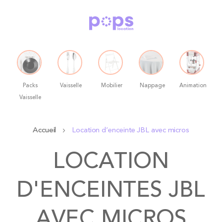
Packs
Vaisselle
Mobilier
Nappage
Animation
Vaisselle
Allez
Accueil
Location d’enceinte JBL avec micros
au
contenu
LOCATION
D'ENCEINTES JBL
AVEC MICROS