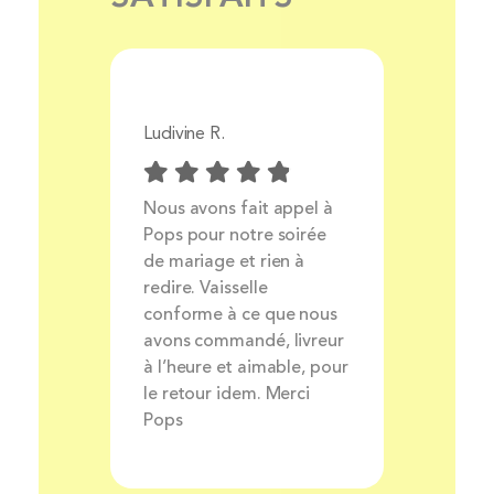
Ludivine R.
Aurélie 
Prix
Nous avons fait appel à
Livrais
ocess
Pops pour notre soirée
produit
ait et
de mariage et rien à
très bo
nt
redire. Vaisselle
louer de
rsonnel
conforme à ce que nous
avons commandé, livreur
à l’heure et aimable, pour
le retour idem. Merci
Pops