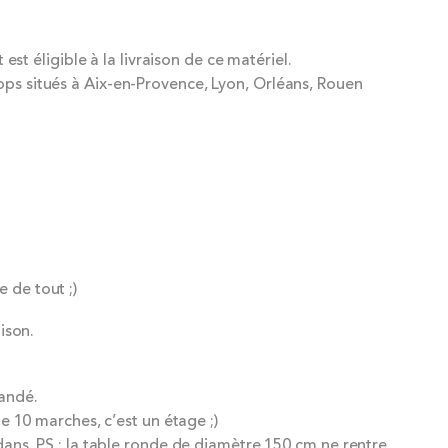
 éligible à la livraison de ce matériel.
Pops situés à Aix-en-Provence, Lyon, Orléans, Rouen
e de tout ;)
ison.
andé.
e 10 marches, c’est un étage ;)
ans. PS : la table ronde de diamètre 150 cm ne rentre