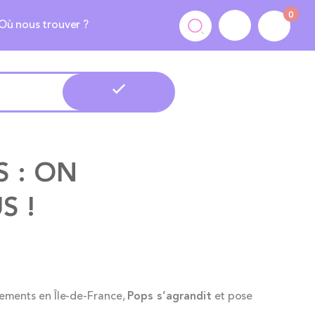
0
Où nous trouver ?
 : ON
S !
nements en Île-de-France,
Pops s’agrandit
et pose