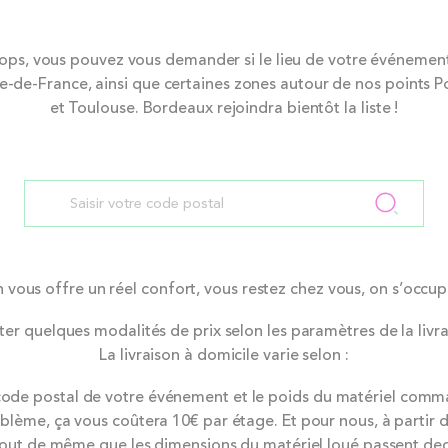
, vous pouvez vous demander si le lieu de votre événement est
Île-de-France, ainsi que certaines zones autour de nos points 
et Toulouse. Bordeaux rejoindra bientôt la liste !
n vous offre un réel confort, vous restez chez vous, on s’occup
ter quelques modalités de prix selon les paramètres de la livra
La livraison à domicile varie selon :
 code postal de votre événement et le poids du matériel comm
blème, ça vous coûtera 10€ par étage. Et pour nous, à partir d
tout de même que les dimensions du matériel loué passent ded