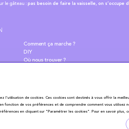
ur le gâteau :
pas besoin de faire la vaisselle, on s’occupe d
N
Comment ça marche ?
DIY
Où nous trouver ?
Contact
z l’utilisation de cookies. Ces cookies sont destinés à vous offrir la meilleu
fonction de vos préférences et de comprendre comment vous utilisez notre 
éférences en cliquant sur "Paramétrer les cookies". Pour en savoir plus, 
Politique de confidentialité