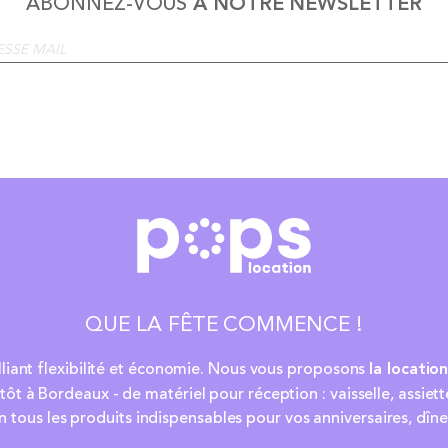
ABONNEZ-VOUS
À NOTRE NEWSLETTER
QUE LA FÊTE COMMENCE !
lliant flexibilité et économie. Nous vous proposons
la locatio
ôt à Bordeaux - de matériel pour réception : vaisselle, assiett
 tous les produits indispensables pour vos anniversaires, dîne