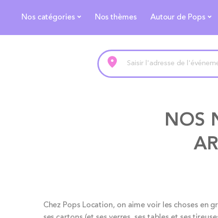
Nos catégories
Nos thèmes
Autour de Pops
NOS 
AR
Chez Pops Location, on aime voir les choses en gr
ses cartons (et ses verres, ses tables et ses tireus