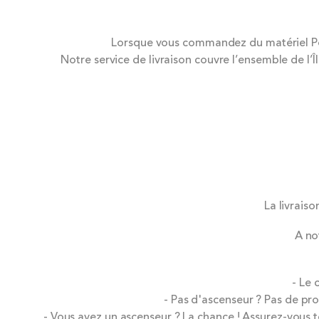
Lorsque vous commandez du matériel Pops
Notre service de livraison couvre l’ensemble de l’
La livraiso
A no
- Le
- Pas d'ascenseur ? Pas de pro
- Vous avez un ascenseur ? La chance ! Assurez-vous 