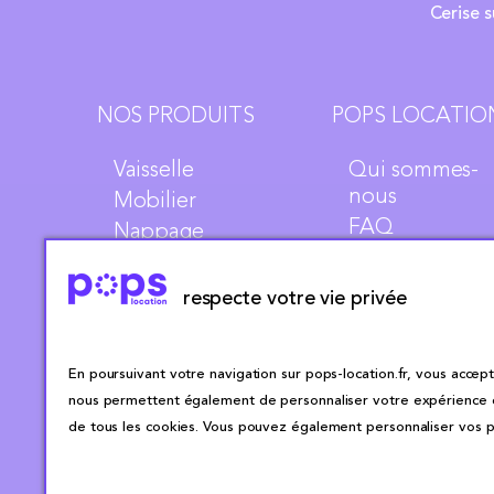
Cerise s
NOS PRODUITS
POPS LOCATIO
Vaisselle
Qui sommes-
nous
Mobilier
FAQ
Nappage
Vidéos
Animation
Blog
respecte votre vie privée
Plan du site
En poursuivant votre navigation sur pops-location.fr, vous accepte
nous permettent également de personnaliser votre expérience en 
de tous les cookies. Vous pouvez également personnaliser vos pr
CGU
CGL
Mentions légales