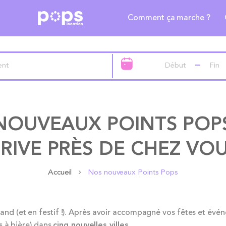
Comment ça marche ?
NOUVEAUX POINTS POPS
RIVE PRÈS DE CHEZ VOU
Accueil
Nos nouveaux Points Pops
and (et en festif !). Après avoir accompagné vos fêtes et évé
es à bière) dans
cinq nouvelles villes
.