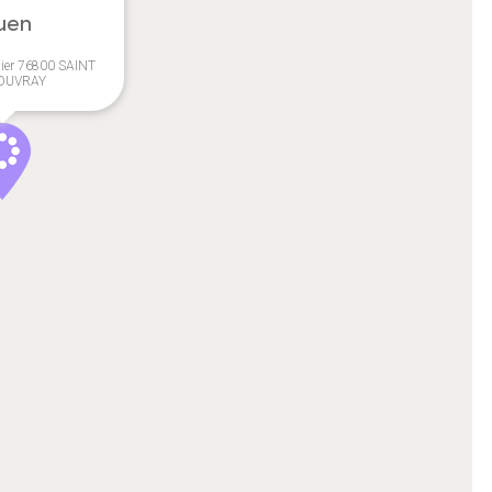
uen
lier 76800 SAINT
ROUVRAY