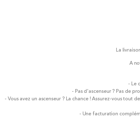
La livraiso
A no
- Le
- Pas d'ascenseur ? Pas de pro
- Vous avez un ascenseur ? La chance ! Assurez-vous tout d
- Une facturation compléme