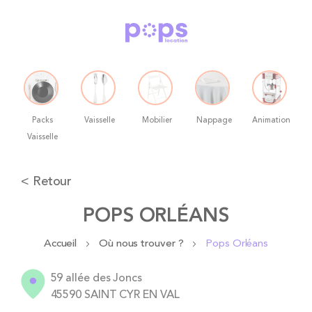
Packs
Vaisselle
Mobilier
Nappage
Animation
Vaisselle
Allez
< Retour
au
contenu
POPS ORLÉANS
Accueil
Où nous trouver ?
Pops Orléans
59 allée des Joncs
45590 SAINT CYR EN VAL