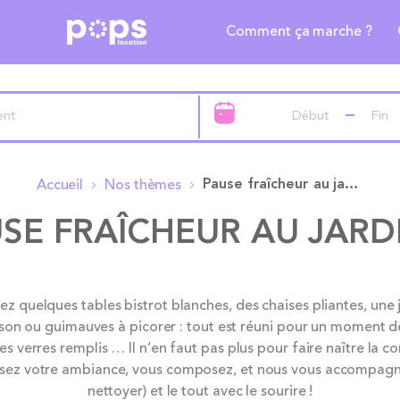
Comment ça marche ?
Pause fraîcheur au jardin
Accueil
Nos thèmes
SE FRAÎCHEUR AU JARD
z quelques tables bistrot blanches, des chaises pliantes, une jol
ison ou guimauves à picorer : tout est réuni pour un moment de
es verres remplis … Il n’en faut pas plus pour faire naître la co
issez votre ambiance, vous composez, et nous vous accompagno
nettoyer) et le tout avec le sourire !