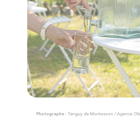
Skip
Photographe :
Tanguy de Montesson / Agence Ob
to
the
beginning
of