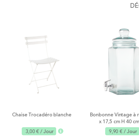
DÉ
the
images
gallery
Chaise Trocadéro blanche
Bonbonne Vintage à r
x 17,5 cm H 40 cm
3,00 €
/ Jour
9,90 €
/ Jour