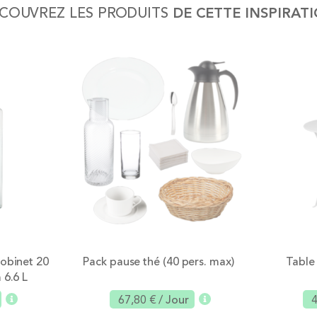
COUVREZ LES PRODUITS
DE CETTE INSPIRAT
obinet 20
Pack pause thé (40 pers. max)
Table
 6.6 L
67,80 €
/ Jour
4