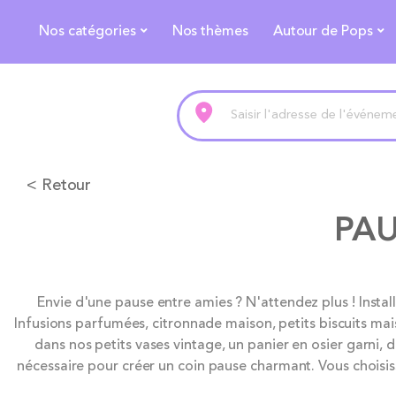
Nos catégories
Nos thèmes
Autour de Pops
< Retour
PAU
Skip
Envie d'une pause entre amies ? N'attendez plus ! Installe
to
Infusions parfumées, citronnade maison, petits biscuits ma
the
dans nos petits vases vintage, un panier en osier garni, d
end
nécessaire pour créer un coin pause charmant. Vous chois
of