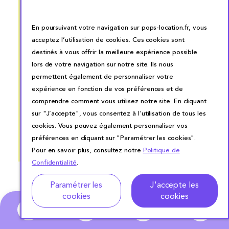
ocess
Pops pour notre soirée
produit
ait et
de mariage et rien à
très bo
En poursuivant votre navigation sur pops-location.fr, vous
nt
redire. Vaisselle
louer de
acceptez l’utilisation de cookies. Ces cookies sont
rsonnel
conforme à ce que nous
destinés à vous offrir la meilleure expérience possible
avons commandé, livreur
lors de votre navigation sur notre site. Ils nous
à l’heure et aimable, pour
permettent également de personnaliser votre
le retour idem. Merci
expérience en fonction de vos préférences et de
Pops
comprendre comment vous utilisez notre site. En cliquant
sur "J’accepte", vous consentez à l'utilisation de tous les
cookies. Vous pouvez également personnaliser vos
préférences en cliquant sur "Paramétrer les cookies".
Pour en savoir plus, consultez notre
Politique de
Confidentialité
.
Adresse
Dates de location
Paramétrer les
J'accepte les
cookies
cookies
0
Pour aller plus
loin