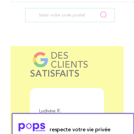
DES
CLIENTS
SATISFAITS
Ludivine R.
Aurélie 
respecte votre vie privée
Prix
Nous avons fait appel à
Livrais