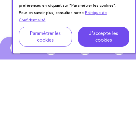
préférences en cliquant sur "Paramétrer les cookies".
Pour en savoir plus, consultez notre
Politique de
Confidentialité
.
Adresse
Dates de location
Paramétrer les
J'accepte les
cookies
cookies
0
ABONNEZ-VOUS
À NOTRE NEWSLETTER
S'ABONNER